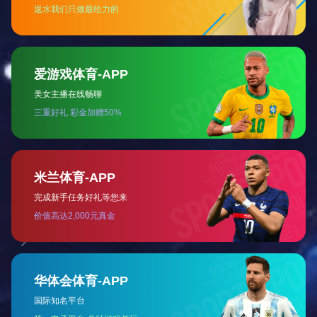
然后，书记带领我