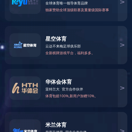
企业文化
当前位置：
网站首页
>
党群建设
>
开云集团(
News Information
企业文化
党群建设
七月的骄阳，如火如荼，把豪
支部介绍
产党成立
100
周年的伟大日子。
南湖的航船、延安的宝塔、天
5月主题
井冈山的号角、西柏坡的誓言、南
100年的暴风骤雨，伟大的中
100年的惊涛骇浪，伟大的中
开云集团(中国)公司
今天，在这个伟大的节日到来之
的党献上我们诚挚的祝福。
庆祝建党100周年活
参加园区党史学习教
首先由
开云集团(中国)支部党
今天是中国共产党成立
100
周年
动
育主题党日活动
不忘初心 牢记使命
红色基因 助力慈善为民办实事”为